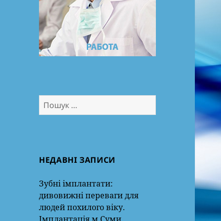
Пошук:
НЕДАВНІ ЗАПИСИ
Зубні імплантати:
дивовижні переваги для
людей похилого віку.
Імплантація м.Суми