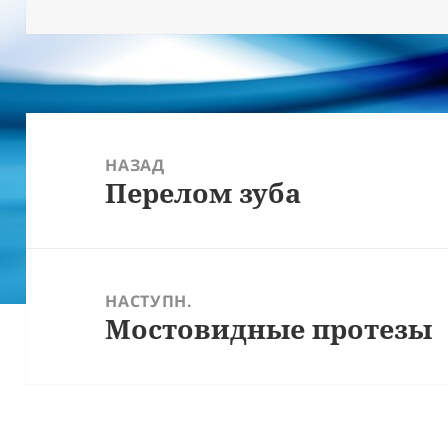
Навігація
записів
НАЗАД
Перелом зуба
Попередній
запис:
НАСТУПН.
Мостовидные протезы
Наступний
запис: