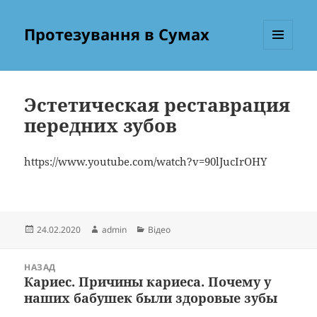
Протезування в Сумах
МЕНЮ
ТА
ВІДЖЕТИ
Эстетическая реставрация
передних зубов
https://www.youtube.com/watch?v=90lJucIrOHY
Опубліковано
Автор
Категорії
24.02.2020
admin
Відео
Навігація
НАЗАД
записів
Кариес. Причины кариеса. Почему у
Попередній
наших бабушек были здоровые зубы
запис: