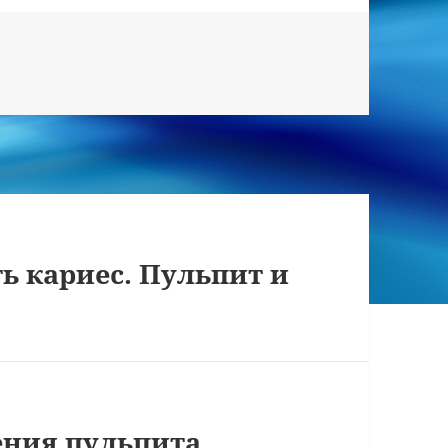
ть кариес. Пульпит и
ния пульпита.