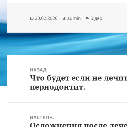
Опубліковано
Автор
Категорії
20.02.2020
admin
Відео
Навігація
записів
НАЗАД
Что будет если не лечи
Попередній
периодонтит.
запис:
НАСТУПН.
Осложнения после лече
Наступний