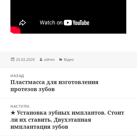
Опубліковано
Автор
Категорії
25.02.2020
admin
Відео
Навігація
НАЗАД
записів
Пластмасса для изготовления
Попередній
протезов зубов
запис:
НАСТУПН.
★ Установка зубных имплантов. Стоит
Наступний
ли их ставить. Двухэтапная
запис:
имплантация зубов