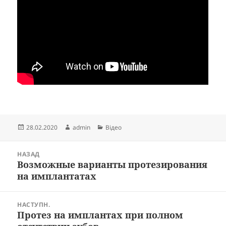
Опубліковано
Автор
Категорії
28.02.2020
admin
Відео
Навігація
НАЗАД
записів
Возможные варианты протезирования
Попередній
на имплантатах
запис:
НАСТУПН.
Протез на имплантах при полном
Наступний