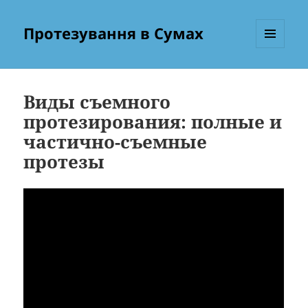
Протезування в Сумах
МЕНЮ
ТА
ВІДЖЕТИ
Виды съемного
протезирования: полные и
частично-съемные
протезы