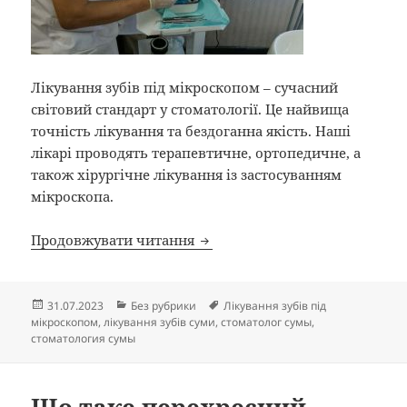
Лікування зубів під мікроскопом – сучасний
світовий стандарт у стоматології. Це найвища
точність лікування та бездоганна якість. Наші
лікарі проводять терапевтичне, ортопедичне, а
також хірургічне лікування із застосуванням
мікроскопа.
Лікування зубів під мікроскоп
Продовжувати читання
Опубліковано
Категорії
Позначки
31.07.2023
Без рубрики
Лікування зубів під
мікроскопом
,
лікування зубів суми
,
стоматолог сумы
,
стоматология сумы