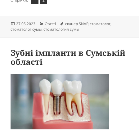
Сторінки:
1
2
Опубліковано
Категорії
Позначки
27.05.2023
Статті
сканер SNAP
,
стоматолог
,
стоматолог сумы
,
стоматология сумы
Зубні імпланти в Сумській
області