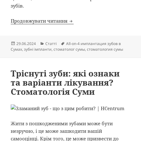
зубів.
Зубні імплантати: дивовижні 
Продовжувати читання
Опубліковано
Категорії
Позначки
29.06.2024
Статті
All-on-4 имплантация зубов в
Сумах
,
зубні імпланти
,
стоматолог сумы
,
стоматология сумы
Тріснуті зуби: які ознаки
та варіанти лікування?
Стоматологія Суми
Жити з пошкодженими зубами може бути
незручно, і це може зашкодити вашій
самооцінці. Крім того, це може призвести до