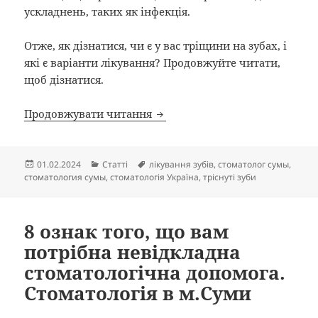
ускладнень, таких як інфекція.
Отже, як дізнатися, чи є у вас тріщини на зубах, і
які є варіанти лікування? Продовжуйте читати,
щоб дізнатися.
Тріснуті зуби: які ознаки та 
Продовжувати читання
Опубліковано
Категорії
Позначки
01.02.2024
Статті
лікування зубів
,
стоматолог сумы
,
стоматология сумы
,
стоматологія Україна
,
тріснуті зуби
8 ознак того, що вам
потрібна невідкладна
стоматологічна допомога.
Стоматологія в м.Суми