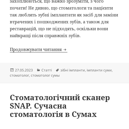
захоплюються, що важко зрозуміти, з чого
почати! Не дивно, що стоматологи та пацієнти
так люблять зубні імплантати як засіб для заміни
втрачених і пошкоджених зубів, а також для
реставрацій, що не підходять, оскільки вони
найкращі після справжніх зубів.
Переваги зубних імплантатів
Продовжувати читання
Опубліковано
Категорії
Позначки
27.05.2023
Статті
зібні імпланти
,
імпланти суми
,
стоматолог
,
стоматолог сумы
Стоматологічний сканер
SNAP. Сучасна
стоматологія в Сумах