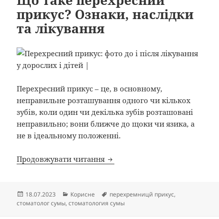
Що таке перехресний
прикус? Ознаки, наслідки
та лікування
Перехресний прикус – це, в основному,
неправильне розташування одного чи кількох
зубів, коли один чи декілька зубів розташовані
неправильно; вони ближче до щоки чи язика, а
не в ідеальному положенні.
Що таке перехресний прикус? 
Продовжувати читання
Опубліковано
Категорії
Позначки
18.07.2023
Корисне
перехремницй прикус
,
стоматолог сумы
,
стоматология сумы