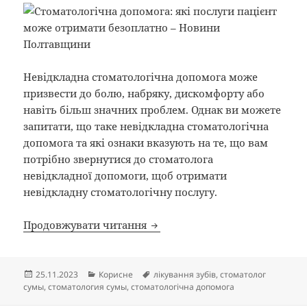
Невідкладна стоматологічна допомога може
призвести до болю, набряку, дискомфорту або
навіть більш значних проблем. Однак ви можете
запитати, що таке невідкладна стоматологічна
допомога та які ознаки вказують на те, що вам
потрібно звернутися до стоматолога
невідкладної допомоги, щоб отримати
невідкладну стоматологічну послугу.
8 ознак того, що вам потрібн
Продовжувати читання
Опубліковано
Категорії
Позначки
25.11.2023
Корисне
лікування зубів
,
стоматолог
сумы
,
стоматология сумы
,
стоматологічна допомога