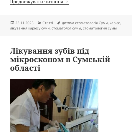
Важливість стоматологічних те
Продовжувати читання
Опубліковано
Категорії
Позначки
25.11.2023
Статті
дитяча стоматологія Суми
,
карієс
,
лікування карієсу суми
,
стоматолог сумы
,
стоматология сумы
Лікування зубів під
мікроскопом в Сумській
області