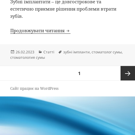
Зубні імплантати – це довгострокове та
естетично приємне рішення проблеми втрати
зубів.
Зубні імпланти в Сумській обл
Продовжувати читання
Опубліковано
Категорії
Позначки
26.02.2023
Статті
зубні імпланти
,
стоматолог сумы
,
стоматология сумы
Пагінація
СТОРІНКА
1
записів
Насту
Сайт працює на WordPress
сторін