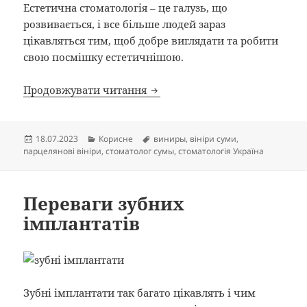
Естетична стоматологія – це галузь, що
розвивається, і все більше людей зараз
цікавляться тим, щоб добре виглядати та робити
свою посмішку естетичнішою.
Встановлення порцелянових в
Продовжувати читання
Опубліковано
Категорії
Позначки
18.07.2023
Корисне
виниры
,
вініри суми
,
парцелянові вініри
,
стоматолог сумы
,
стоматологія Україна
Переваги зубних
імплантатів
Зубні імплантати так багато цікавлять і чим