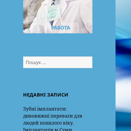
Пошук:
НЕДАВНІ ЗАПИСИ
Зубні імплантати:
дивовижні переваги для
людей похилого віку.
Імплантація м.Суми