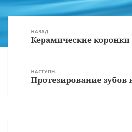
Навігація
записів
НАЗАД
Керамические коронки
Попередній
запис:
НАСТУПН.
Протезирование зубов 
Наступний
запис: