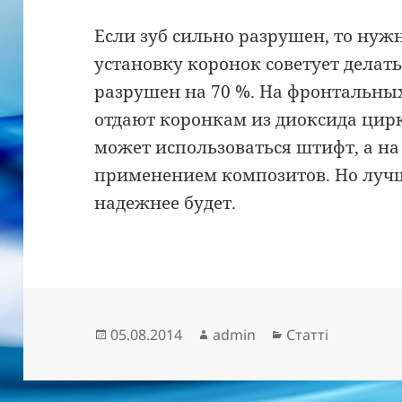
Если зуб сильно разрушен, то нужн
установку коронок советует делать 
разрушен на 70 %. На фронтальны
отдают коронкам из диоксида цир
может использоваться штифт, а на 
применением композитов. Но лучш
надежнее будет.
Опубліковано
Автор
Категорії
05.08.2014
admin
Статті