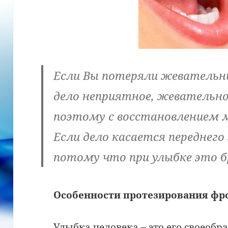
Если Вы потеряли жевательны
дело неприятное, жевательног
поэтому с восстановлением 
Если дело касается переднего
потому что при улыбке это бр
Особенности протезирования фр
Улыбка человека – это его своеобр