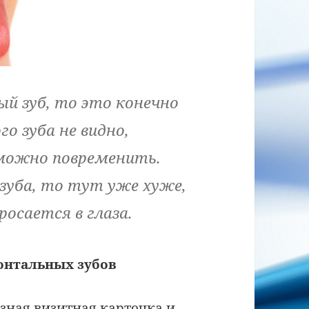
й зуб, то это конечно
о зуба не видно,
можно повременить.
 зуба, то тут уже хуже,
осается в глаза.
онтальных зубов
азная визитная карточка и