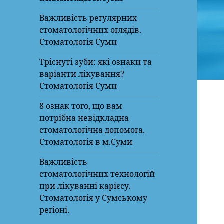
Важливість регулярних
стоматологічних оглядів.
Стоматологія Суми
Тріснуті зуби: які ознаки та
варіанти лікування?
Стоматологія Суми
8 ознак того, що вам
потрібна невідкладна
стоматологічна допомога.
Стоматологія в м.Суми
Важливість
стоматологічних технологій
при лікуванні карієсу.
Стоматологія у Сумському
регіоні.