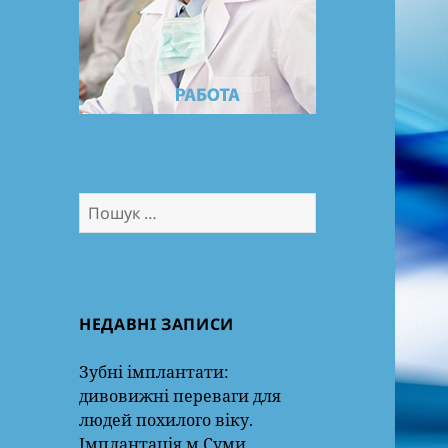
Пошук:
НЕДАВНІ ЗАПИСИ
Зубні імплантати:
дивовижні переваги для
людей похилого віку.
Імплантація м.Суми