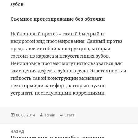
зубов.
Съемное протезирование без обточки
Нейлоновый протез – самый быстрый и
недорогой вид протезирования. Данный протез
представляет собой конструкцию, которая
состоит из каркаса и искусственных зубов.
Нейлоновые протезы могут использоваться для
замещения дефекта зубного ряда. Эластичность и
гибкость такой конструкции вызывает
некоторый дискомфорт, который нужно
устранять последующими коррекциями.
Опубліковано
Автор
Категорії
06.08.2014
admin
Статті
Навігація
НАЗАД
записів
Последствия и способы лечения
Попередній