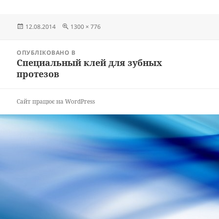
Опубліковано
Повний
12.08.2014
1300 × 776
розмір
Навігація
ОПУБЛІКОВАНО В
записів
Специальный клей для зубных
протезов
Сайт працює на WordPress