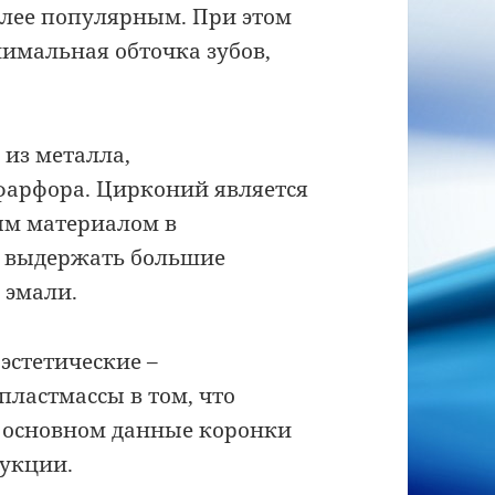
более популярным. При этом
имальная обточка зубов,
 из металла,
фарфора. Цирконий является
ым материалом в
ы выдержать большие
 эмали.
эстетические –
пластмассы в том, что
в основном данные коронки
рукции.