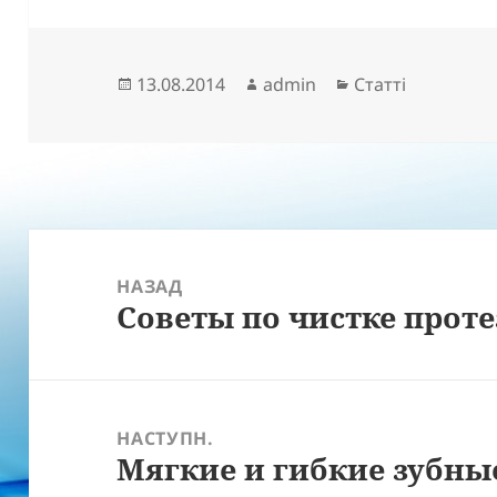
Опубліковано
Автор
Категорії
13.08.2014
admin
Статті
Навігація
записів
НАЗАД
Советы по чистке проте
Попередній
запис:
НАСТУПН.
Мягкие и гибкие зубны
Наступний