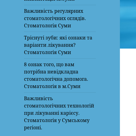
Важливість регулярних
стоматологічних оглядів.
Стоматологія Суми
Тріснуті зуби: які ознаки та
варіанти лікування?
Стоматологія Суми
8 ознак того, що вам
потрібна невідкладна
стоматологічна допомога.
Стоматологія в м.Суми
Важливість
стоматологічних технологій
при лікуванні карієсу.
Стоматологія у Сумському
регіоні.