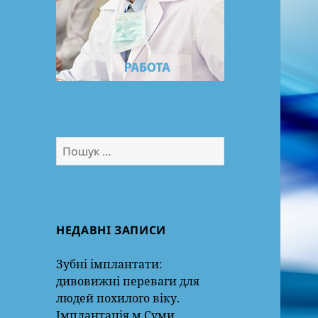
Пошук:
НЕДАВНІ ЗАПИСИ
Зубні імплантати:
дивовижні переваги для
людей похилого віку.
Імплантація м.Суми