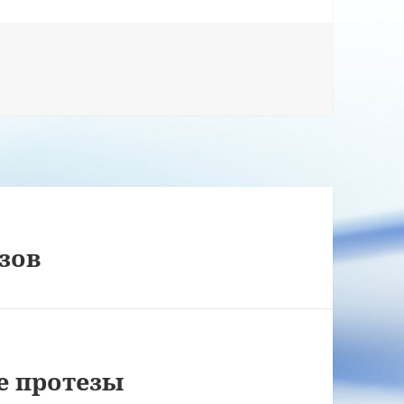
зов
е протезы