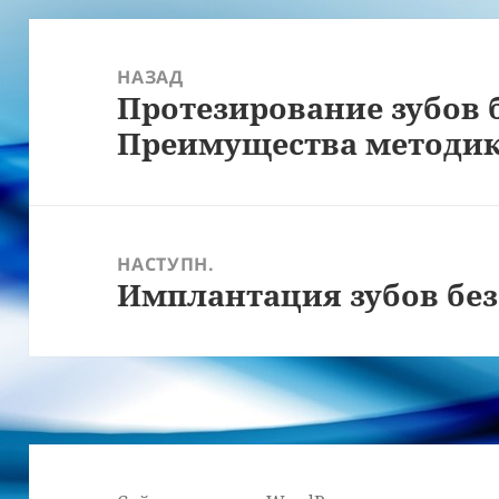
Навігація
записів
НАЗАД
Протезирование зубов 
Попередній
Преимущества методи
запис:
НАСТУПН.
Имплантация зубов без
Наступний
запис: