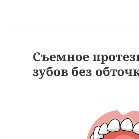
Съемное протез
зубов без обточ