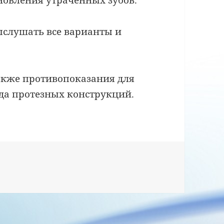
новления утраченных зубов.
выслушать все варианты и
также противопоказания для
ида протезных конструкций.