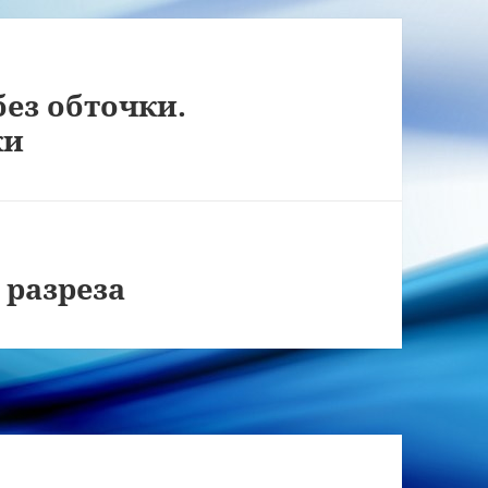
без обточки.
ки
 разреза