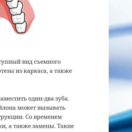
ступный вид съемного
тезы из каркаса, а также
аместить один-два зуба.
ейлона может вызывать
трукции. Со временем
и, а также замены. Такие