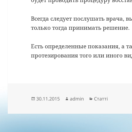
будет проводить процедуру восста
Всегда следует послушать врача, 
только тогда принимать решение.
Есть определенные показания, а 
протезирования того или иного в
Опубліковано
Автор
Категорії
30.11.2015
admin
Статті