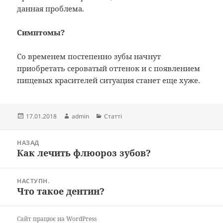
данная проблема.
Симптомы?
Со временем постепенно зубы начнут
приобретать сероватый оттенок и с появлением
пищевых красителей ситуация станет еще хуже.
Опубліковано
Автор
Категорії
17.01.2018
admin
Статті
Навігація
НАЗАД
записів
Как лечить флюороз зубов?
Попередній
запис:
НАСТУПН.
Что такое дентин?
Наступний
запис:
Сайт працює на WordPress