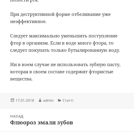
При деструктивной форме отбеливание уже
неэффективное.
Следует максимально уменьшить поступление
фтор в организм. Если в воде много фтора, то
следует покупать только бутылированную воду.
Ни в коем случае не использовать зубную пасту,
которая в своем составе содержит фтористые
вещества.
Опубліковано
Автор
Категорії
17.01.2018
admin
Статті
Навігація
НАЗАД
записів
Флюороз эмали зубов
Попередній
запис: