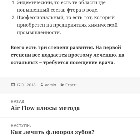
Эндемический, то есть те области где
повышенный состав фтора в воде.
Профессиональный, то есть тот, который
приобретен на предприятиях химической
промышленности.
Всего есть три степени развития. На первой
степени все поддается простому лечению, на
остальных – требуется посещение врача.
Опубліковано
Автор
Категорії
17.01.2018
admin
Статті
Навігація
НАЗАД
записів
Air Flow плюсы метода
Попередній
запис:
НАСТУПН.
Как лечить флюороз зубов?
Наступний
запис: