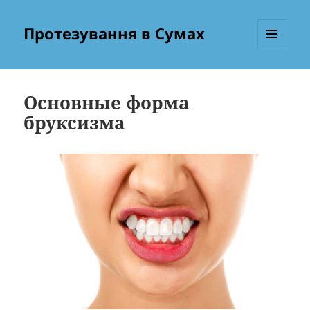
Протезування в Сумах
МЕНЮ
ТА
ВІДЖЕТИ
Основные форма
бруксизма