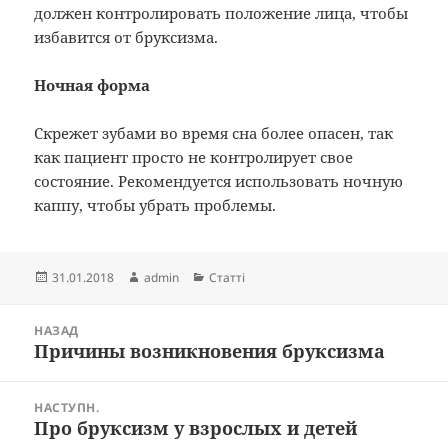
должен контролировать положение лица, чтобы
избавится от бруксизма.
Ночная форма
Скрежет зубами во время сна более опасен, так
как пациент просто не контролирует свое
состояние. Рекомендуется использовать ночную
каппу, чтобы убрать проблемы.
Опубліковано
Автор
Категорії
31.01.2018
admin
Статті
Навігація
НАЗАД
записів
Причины возникновения бруксизма
Попередній
запис:
НАСТУПН.
Про бруксизм у взрослых и детей
Наступний