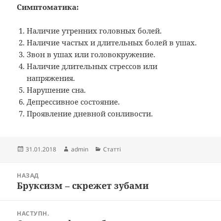
Симптоматика:
Наличие утренних головных болей.
Наличие частых и длительных болей в ушах.
Звон в ушах или головокружение.
Наличие длительных стрессов или
напряжения.
Нарушение сна.
Депрессивное состояние.
Проявление дневной сонливости.
Опубліковано
Автор
Категорії
31.01.2018
admin
Статті
Навігація
НАЗАД
записів
Бруксизм – скрежет зубами
Попередній
запис:
НАСТУПН.