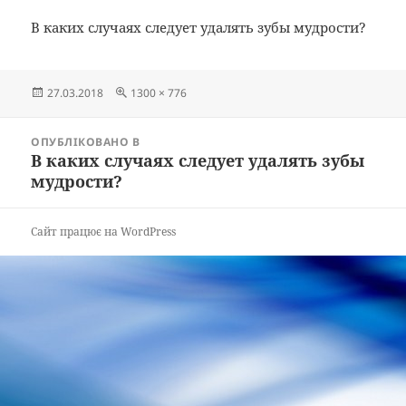
В каких случаях следует удалять зубы мудрости?
Опубліковано
Повний
27.03.2018
1300 × 776
розмір
Навігація
ОПУБЛІКОВАНО В
записів
В каких случаях следует удалять зубы
мудрости?
Сайт працює на WordPress