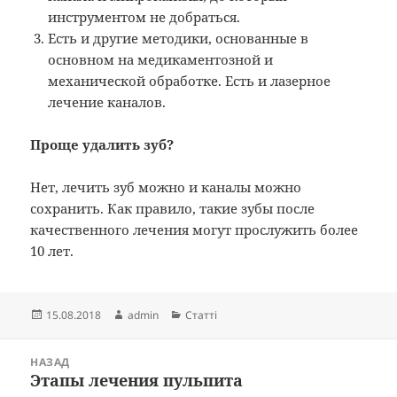
инструментом не добраться.
Есть и другие методики, основанные в
основном на медикаментозной и
механической обработке. Есть и лазерное
лечение каналов.
Проще удалить зуб?
Нет, лечить зуб можно и каналы можно
сохранить. Как правило, такие зубы после
качественного лечения могут прослужить более
10 лет.
Опубліковано
Автор
Категорії
15.08.2018
admin
Статті
Навігація
НАЗАД
записів
Этапы лечения пульпита
Попередній