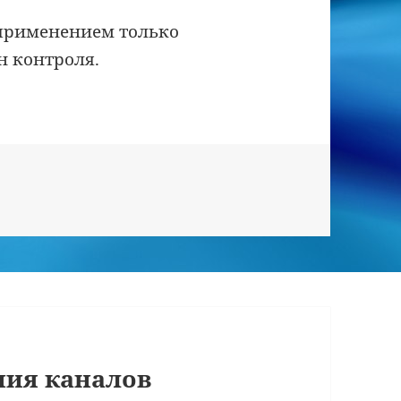
 применением только
н контроля.
ия каналов