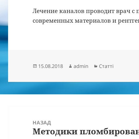
Лечение каналов проводит врач с
современных материалов и рентге
Опубліковано
Автор
Категорії
15.08.2018
admin
Статті
Навігація
записів
НАЗАД
Методики пломбирован
Попередній