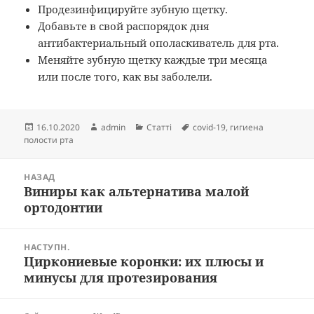
Продезинфицируйте зубную щетку.
Добавьте в свой распорядок дня
антибактериальный ополаскиватель для рта.
Меняйте зубную щетку каждые три месяца
или после того, как вы заболели.
Опубліковано
Автор
Категорії
Позначки
16.10.2020
admin
Статті
covid-19
,
гигиена
полости рта
Навігація
НАЗАД
записів
Виниры как альтернатива малой
Попередній
ортодонтии
запис:
НАСТУПН.
Циркониевые коронки: их плюсы и
Наступний
минусы для протезирования
запис: