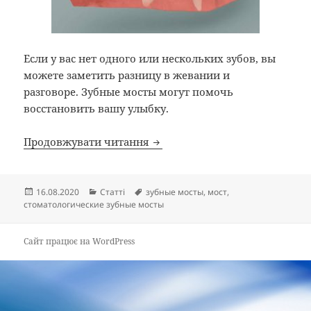
Если у вас нет одного или нескольких зубов, вы
можете заметить разницу в жевании и
разговоре. Зубные мосты могут помочь
восстановить вашу улыбку.
Зубные мосты
Продовжувати читання
Опубліковано
Категорії
Позначки
16.08.2020
Статті
зубные мосты
,
мост
,
стоматологические зубные мосты
Сайт працює на WordPress