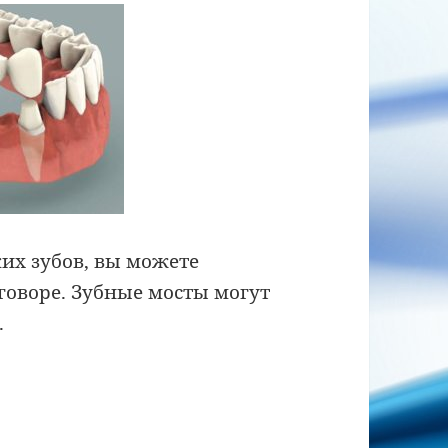
ких зубов, вы можете
говоре. Зубные мосты могут
.
сты