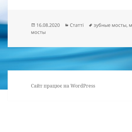
Опубліковано
Категорії
Позначки
16.08.2020
Статті
зубные мосты
,
м
мосты
Сайт працює на WordPress