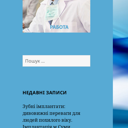
Пошук:
НЕДАВНІ ЗАПИСИ
Зубні імплантати:
дивовижні переваги для
людей похилого віку.
Імплантація м.Суми