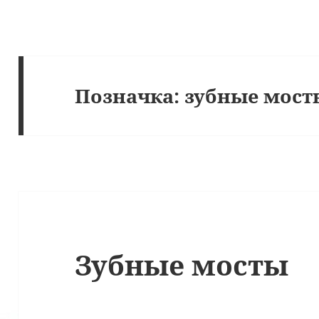
Позначка:
зубные мост
Зубные мосты