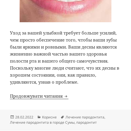
Уход за вашей улыбкой требует больше усилий,
чем просто обеспечение того, чтобы ваши зубы
были яркими и ровными. Ваши десны являются
жизненно важной частью вашего здоровья
полости рта и вашего общего самочувствия.
Поскольку многие люди считают, что их десны в
хорошем состоянии, они, как правило,
удивляются, узнав о проблеме.
Лечение пародонтита в город
Продовжувати читання
Опубліковано
Категорії
Позначки
28.02.2022
Корисне
Лечение пародонтита
,
Лечение пародонтита в городе Сумы
,
пародонтит