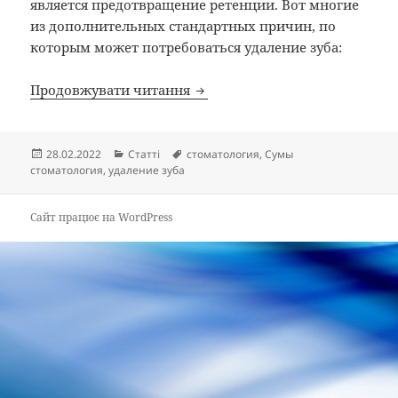
является предотвращение ретенции. Вот многие
из дополнительных стандартных причин, по
которым может потребоваться удаление зуба:
Типичные причины, по котор
Продовжувати читання
Опубліковано
Категорії
Позначки
28.02.2022
Статті
стоматология
,
Сумы
стоматология
,
удаление зуба
Сайт працює на WordPress