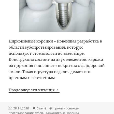
Циркониевые коронки – новейшая разработка в
области зубопротезирования, которую
используют стоматологи во всем мире.
Конструкция состоит из двух элементов: каркаса
из циркония и внешнего покрытия с фарфоровой
эмали. Такая структура изделия делает его
прочным и эстетичным.
Циркониевые коронки: их пл
Продовжувати читання
Опубліковано
Категорії
Позначки
28.11.2020
Статті
протезирование
,
протезирование зубов
,
Циркониевые коронки