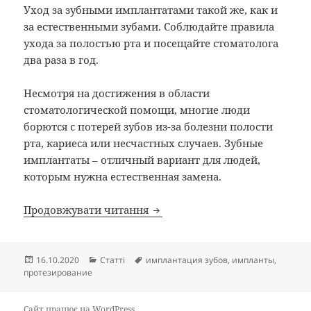
Уход за зубными имплантатами такой же, как и
за естественными зубами. Соблюдайте правила
ухода за полостью рта и посещайте стоматолога
два раза в год.
Несмотря на достижения в области
стоматологической помощи, многие люди
борются с потерей зубов из-за болезни полости
рта, кариеса или несчастных случаев. Зубные
имплантаты – отличный вариант для людей,
которым нужна естественная замена.
Зубные импланты: решение п
Продовжувати читання
Опубліковано
Категорії
Позначки
16.10.2020
Статті
имплантация зубов
,
импланты
,
протезирование
Сайт працює на WordPress