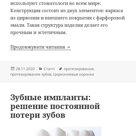
используют стоматологи во всем мире.
Конструкция состоит из двух элементов: каркаса
из циркония и внешнего покрытия с фарфоровой
эмали. Такая структура изделия делает его
прочным и эстетичным.
Циркониевые коронки: их пл
Продовжувати читання
Опубліковано
Категорії
Позначки
28.11.2020
Статті
протезирование
,
протезирование зубов
,
Циркониевые коронки
Зубные импланты:
решение постоянной
потери зубов