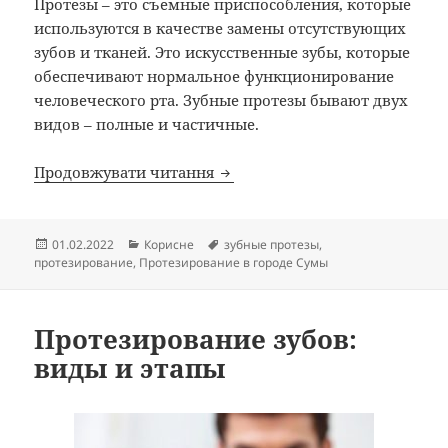
Протезы – это съемные приспособления, которые
используются в качестве замены отсутствующих
зубов и тканей. Это искусственные зубы, которые
обеспечивают нормальное функционирование
человеческого рта. Зубные протезы бывают двух
видов – полные и частичные.
Протезирование в городе Сум
Продовжувати читання
Опубліковано
Категорії
Позначки
01.02.2022
Корисне
зубные протезы
,
протезирование
,
Протезирование в городе Сумы
Протезирование зубов:
виды и этапы