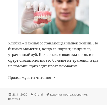
Улыбка – важная составляющая нашей жизни. Но
бывают моменты, когда ее портит, например,
утраченный зуб. К счастью, с возможностями в
сфере стоматологии это больше не трагедия, ведь
на помощь приходит протезирование.
Протезирование зубов: виды 
Продовжувати читання
Опубліковано
Категорії
Позначки
28.11.2020
Статті
коронки
,
протезирование
,
протезы