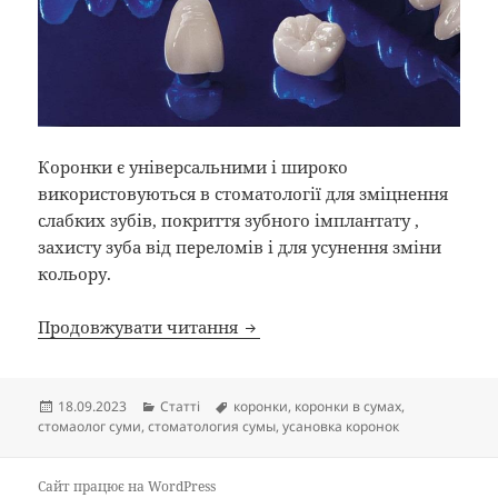
Коронки є універсальними і широко
використовуються в стоматології для зміцнення
слабких зубів, покриття зубного імплантату ,
захисту зуба від переломів і для усунення зміни
кольору.
Коронка на зуб у Сумській обл
Продовжувати читання
Опубліковано
Категорії
Позначки
18.09.2023
Статті
коронки
,
коронки в сумах
,
стомаолог суми
,
стоматология сумы
,
усановка коронок
Сайт працює на WordPress