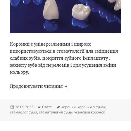
Коронки є універсальними і широко
використовуються в стоматології для зміцнення
слабких зубів, покриття зубного імплантату ,
захисту зуба від переломів і для усунення зміни
кольору.
Коронка на зуб у Сумській обл
Продовжувати читання
Опубліковано
Категорії
Позначки
18.09.2023
Статті
коронки
,
коронки в сумах
,
стомаолог суми
,
стоматология сумы
,
усановка коронок