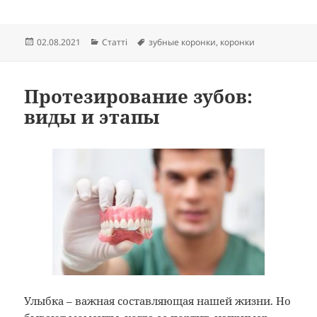
Опубліковано
Категорії
Позначки
02.08.2021
Статті
зубные коронки
,
коронки
Протезирование зубов:
виды и этапы
Улыбка – важная составляющая нашей жизни. Но