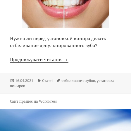
Нужно ли перед установкой винира делать
отбеливание депульпированного зуба?
Отбеливание зуба без удалени
Продовжувати читання
Опубліковано
Категорії
Позначки
16.04.2021
Статті
отбеливание зубов
,
установка
виниров
Сайт працює на WordPress