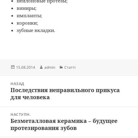
нейлоновые протезы;
виниры;
импланты;
коронки;
зубные вкладки.
Опубліковано
Автор
Категорії
15.08.2014
admin
Статті
Навігація
НАЗАД
записів
Последствия неправильного прикуса
Попередній
для человека
запис:
НАСТУПН.
Безметалловая керамика – будущее
Наступний
протезирования зубов
запис: