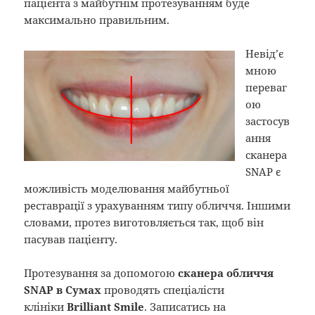
пацієнта з майбутнім протезуванням буде
максимально правильним.
Невід’є
мною
переваг
ою
застосув
ання
сканера
SNAP є
можливість моделювання майбутньої
реставрації з урахуванням типу обличчя. Іншими
словами, протез виготовляється так, щоб він
пасував пацієнту.
Протезування за допомогою
сканера обличчя
SNAP в Сумах
проводять спеціалісти
клініки
Brilliant Smile
. Записатись на