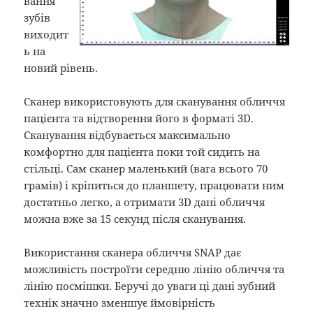
вання
зубів
виходит
ь на
новий рівень.
Сканер використовують для сканування обличчя
пацієнта та відтворення його в форматі 3D.
Сканування відбувається максимально
комфортно для пацієнта поки той сидить на
стільці. Сам сканер маленький (вага всього 70
грамів) і кріпиться до планшету, працювати ним
достатньо легко, а отримати 3D дані обличчя
можна вже за 15 секунд після сканування.
Використання сканера обличчя SNAP дає
можливість построїти середню лінію обличчя та
лінію посмішки. Беручі до уваги ці дані зубний
технік значно зменшує ймовірність