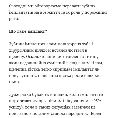
Сьогодні ми обговорюємо переваги зубних
імплантатів на все життя та їх роль у порожнині
рота.
Що таке імплант?
Зубний імплантат
є заміною кореня зуба і
хірургічним шляхом встановлюється в
щелепу. Оскільки вони виготовлені з титану,
який надзвичайно сумісний з людським тілом,
щелепна кістка легко сприймає імплантат як
нову сутність, і щелепна кістка росте навколо
нього.
Дуже рідко бувають випадки, коли імплантати
відторгаються організмом (лікування має 95%
успіху), хоча в таких ситуаціях зазвичай це
пов’язано з поганим станом пародонту. Перед