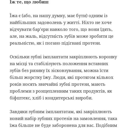
Їж те, що любиш
Їжа є (або, на нашу думку, має бути) одним із
найбільших задоволень у житті. Ніхто не хоче
відчувати бар’єри навколо того, що вони їдять,
але, на жаль, відсутність зубів може зробити це
реальністю, як і погано підігнані протези.
Оскільки зубні імплантати закріплюють коронку
на місці та стабілізують положення вставних
зубів без ризику їх зісковзування, можна їсти
більш жорстку їжу. Люди, які протягом кількох
років носять звичайні зубні протези, мають
проблеми з розщепленням таких продуктів, як
біфштекс, хліб і кондитерські вироби.
Завдяки зубним імплантатам, які закріплюють
новий набір зубних протезів на замовлення, така
їжа більше не буде заборонена для вас. Подібним