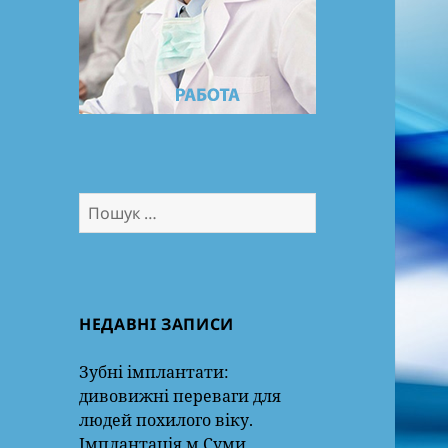
Пошук:
НЕДАВНІ ЗАПИСИ
Зубні імплантати:
дивовижні переваги для
людей похилого віку.
Імплантація м.Суми