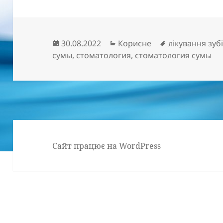
Опубліковано
Категорії
Позначки
30.08.2022
Корисне
лікування зуб
сумы
,
стоматология
,
стоматология сумы
Сайт працює на WordPress