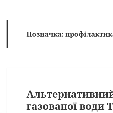
Позначка:
профілактика
Альтернативний
газованої води 