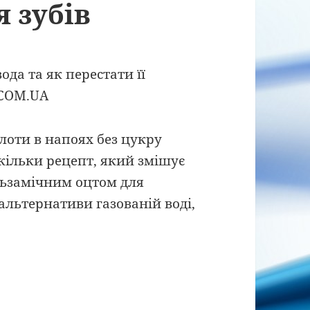
 зубів
лоти в напоях без цукру
кільки рецепт, який змішує
льзамічним оцтом для
 альтернативи газованій воді,
вний тренд газованої води TikTok може бути