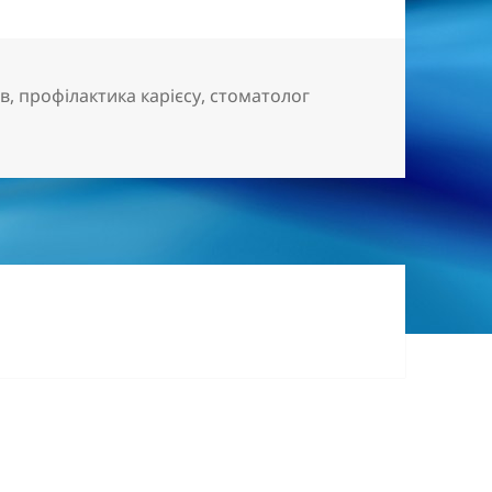
ів
,
профілактика карієсу
,
стоматолог