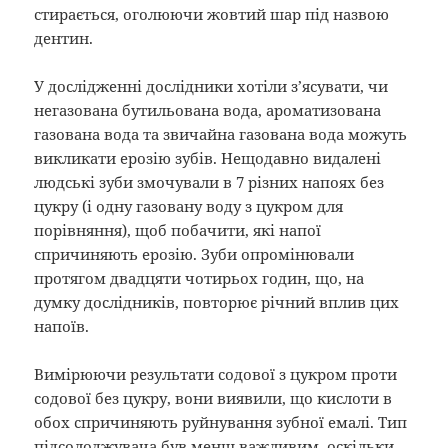
стирається, оголюючи жовтий шар під назвою
дентин.
У дослідженні дослідники хотіли з’ясувати, чи
негазована бутильована вода, ароматизована
газована вода та звичайна газована вода можуть
викликати ерозію зубів. Нещодавно видалені
людські зуби змочували в 7 різних напоях без
цукру (і одну газовану воду з цукром для
порівняння), щоб побачити, які напої
спричиняють ерозію. Зуби опромінювали
протягом двадцяти чотирьох годин, що, на
думку дослідників, повторює річний вплив цих
напоїв.
Вимірюючи результати содової з цукром проти
содової без цукру, вони виявили, що кислоти в
обох спричиняють руйнування зубної емалі. Тип
підсолоджувача був менш важливим, оскільки