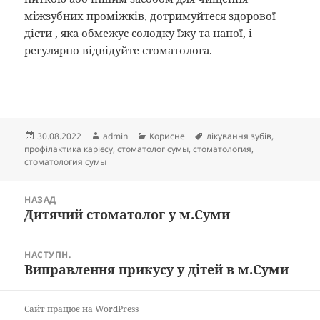
міжзубних проміжків, дотримуйтеся здорової
дієти , яка обмежує солодку їжу та напої, і
регулярно відвідуйте стоматолога.
Опубліковано
Автор
Категорії
Позначки
30.08.2022
admin
Корисне
лікування зубів
,
профілактика карієсу
,
стоматолог сумы
,
стоматология
,
стоматология сумы
Навігація
НАЗАД
записів
Дитячий стоматолог у м.Суми
Попередній
запис:
НАСТУПН.
Виправлення прикусу у дітей в м.Суми
Наступний
запис:
Сайт працює на WordPress