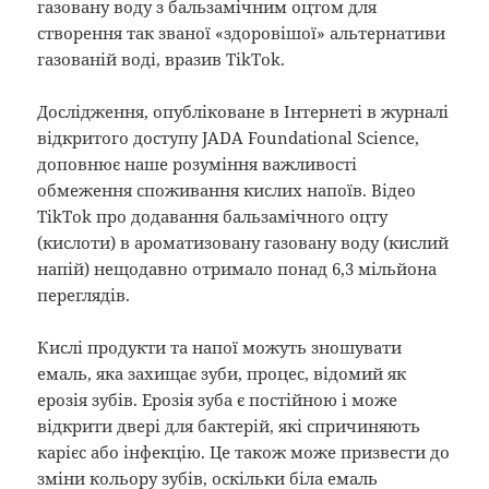
газовану воду з бальзамічним оцтом для
створення так званої «здоровішої» альтернативи
газованій воді, вразив TikTok.
Дослідження, опубліковане в Інтернеті в журналі
відкритого доступу JADA Foundational Science,
доповнює наше розуміння важливості
обмеження споживання кислих напоїв. Відео
TikTok про додавання бальзамічного оцту
(кислоти) в ароматизовану газовану воду (кислий
напій) нещодавно отримало понад 6,3 мільйона
переглядів.
Кислі продукти та напої можуть зношувати
емаль, яка захищає зуби, процес, відомий як
ерозія зубів. Ерозія зуба є постійною і може
відкрити двері для бактерій, які спричиняють
карієс або інфекцію. Це також може призвести до
зміни кольору зубів, оскільки біла емаль