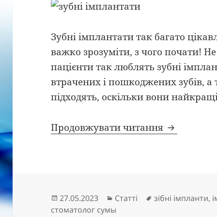
Зубні імплантати так багато цікав
важко зрозуміти, з чого почати! Н
пацієнти так люблять зубні імплан
втрачених і пошкоджених зубів, а 
підходять, оскільки вони найкращі
Переваги з
Продовжувати читання
Опубліковано
Категорії
Позначки
27.05.2023
Статті
зібні імпланти
,
і
стоматолог сумы