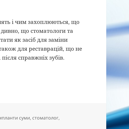
лять і чим захоплюються, що
е дивно, що стоматологи та
тати як засіб для заміни
також для реставрацій, що не
 після справжніх зубів.
убних імплантатів
мпланти суми
,
стоматолог
,