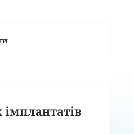
ти
 імплантатів