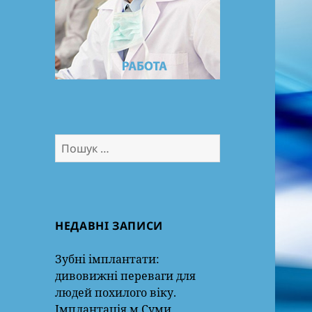
Пошук:
НЕДАВНІ ЗАПИСИ
Зубні імплантати:
дивовижні переваги для
людей похилого віку.
Імплантація м.Суми