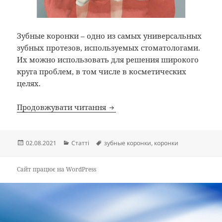
Зубные коронки – одно из самых универсальных
зубных протезов, используемых стоматологами.
Их можно использовать для решения широкого
круга проблем, в том числе в косметических
целях.
Зачем нужны зубные коронки
Продовжувати читання
Опубліковано
Категорії
Позначки
02.08.2021
Статті
зубные коронки
,
коронки
Сайт працює на WordPress