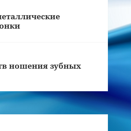
металлические
ронки
тв ношения зубных