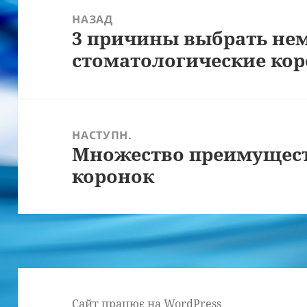
записів
НАЗАД
3 причины выбрать не
Попередній
стоматологические ко
запис:
НАСТУПН.
Множество преимущес
Наступний
коронок
запис:
Сайт працює на WordPress