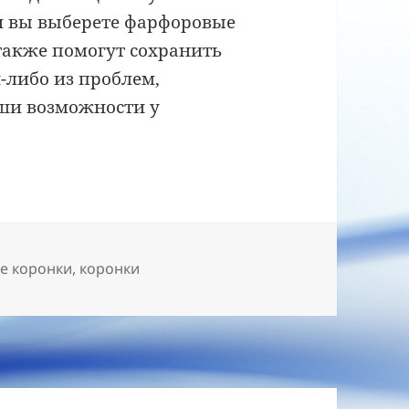
и вы выберете фарфоровые
также помогут сохранить
й-либо из проблем,
ши возможности у
чки
е коронки
,
коронки