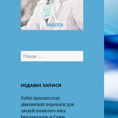
Пошук:
НЕДАВНІ ЗАПИСИ
Зубні імплантати:
дивовижні переваги для
людей похилого віку.
Імплантація м.Суми