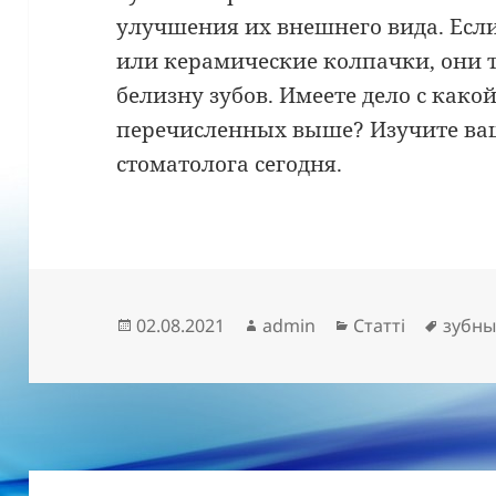
улучшения их внешнего вида. Есл
или керамические колпачки, они 
белизну зубов. Имеете дело с како
перечисленных выше? Изучите ва
стоматолога сегодня.
Опубліковано
Автор
Категорії
Позна
02.08.2021
admin
Статті
зубны
Навігація