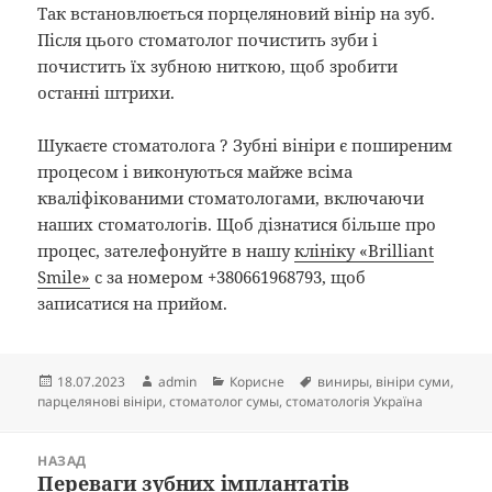
Так встановлюється порцеляновий вінір на зуб.
Після цього стоматолог почистить зуби і
почистить їх зубною ниткою, щоб зробити
останні штрихи.
Шукаєте стоматолога ? Зубні вініри є поширеним
процесом і виконуються майже всіма
кваліфікованими стоматологами, включаючи
наших стоматологів. Щоб дізнатися більше про
процес, зателефонуйте в нашу
клініку «Brilliant
Smile»
с за номером +380661968793, щоб
записатися на прийом.
Опубліковано
Автор
Категорії
Позначки
18.07.2023
admin
Корисне
виниры
,
вініри суми
,
парцелянові вініри
,
стоматолог сумы
,
стоматологія Україна
Навігація
НАЗАД
записів
Переваги зубних імплантатів
Попередній