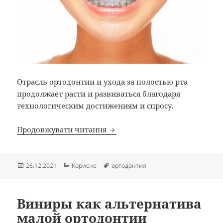
Отрасль ортодонтии и ухода за полостью рта
продолжает расти и развиваться благодаря
технологическим достижениям и спросу.
ТЕНДЕНЦИИ 2022 ГОДА В УХО
Продовжувати читання
Опубліковано
Категорії
Позначки
26.12.2021
Корисне
ортодонтия
Виниры как альтернатива
малой ортодонтии