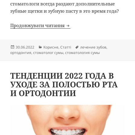
стоматологи всегда раздают дополнительные
зубные щетки и зубную пасту в это время года?
Сахар вызывает кариес?
Продовжувати читання
Опубліковано
Категорії
Позначки
30.06.2022
Корисне
,
Статті
лечение зубов
,
ортодонтия
,
стоматолог сумы
,
стоматология сумы
ТЕНДЕНЦИИ 2022 ГОДА В
УХОДЕ ЗА ПОЛОСТЬЮ РТА
И ОРТОДОНТИИ